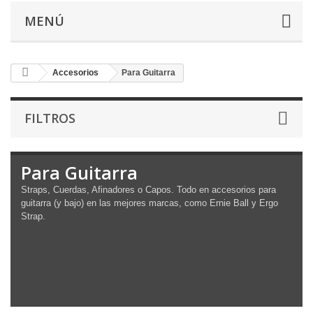
MENÚ
Accesorios
Para Guitarra
FILTROS
Para Guitarra
Straps, Cuerdas, Afinadores o Capos. Todo en accesorios para
guitarra (y bajo) en las mejores marcas, como Ernie Ball y Ergo
Strap.