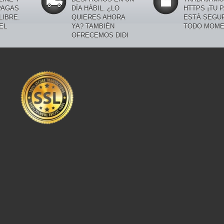
PAGAS
DÍA HÁBIL. ¿LO
HTTPS ¡TU 
LIBRE.
QUIERES AHORA
ESTÁ SEGU
EL
YA? TAMBIÉN
TODO MOME
OFRECEMOS DIDI