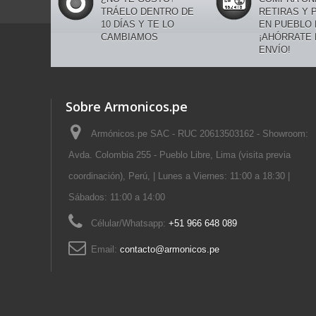
TRÁELO DENTRO DE
RETIRAS Y 
10 DÍAS Y TE LO
EN PUEBLO 
CAMBIAMOS
¡AHÓRRATE 
ENVÍO!
Sobre Armonicos.pe
Armónicos.pe SAC - RUC 20613503162 - Showroom:
Avda. Colombia 255 - Pueblo Libre, Lima (visita previa
coordinación), Perú, | Lunes a Viernes: 11:00 a 18:30 |
Sábados: 11:00 a 14:00
Célular/Whatsapp:
+51 966 648 089
Email:
contacto@armonicos.pe