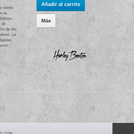
Añadir al carrito
e siente
n la
 incluso
Más
r de
ho de tilo,
abeto. La
ulgadas,
asón...
S CON