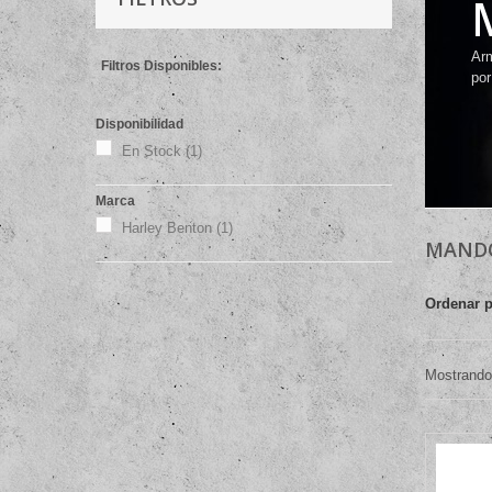
Arm
Filtros Disponibles:
por
Disponibilidad
En Stock
(1)
Marca
Harley Benton
(1)
MAND
Ordenar 
Mostrando 