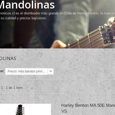
Mandolinas
onicos.cl es el distribuidor más grande en Chile de Harley Benton, la marca 
 su calidad y precios bajísimos.
OLINAS
por
Precio: más baratos primero
1 - 1 de 1 item
Harley Benton MA 50E Mand
VS