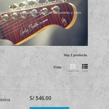
que está revolucionando el mundo de las guitarras y bajos
Hay 1 producto.
Vista:
Cuadrícula
Lista
S/ 546.00
olina