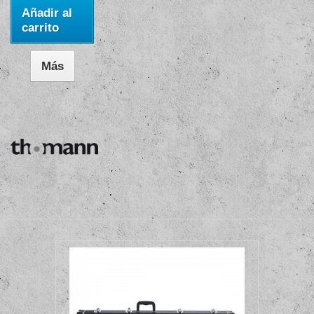
Añadir al
carrito
Más