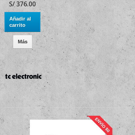
S/ 376.00
Añadir al
carrito
Más
ENVÍO $0