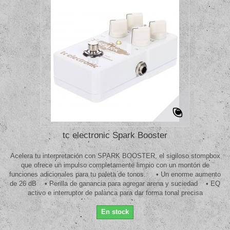
tc electronic Spark Booster
Acelera tu interpretación con SPARK BOOSTER, el sigiloso stompbox
que ofrece un impulso completamente limpio con un montón de
funciones adicionales para tu paleta de tonos. • Un enorme aumento
de 26 dB • Perilla de ganancia para agregar arena y suciedad • EQ
activo e interruptor de palanca para dar forma tonal precisa
En stock